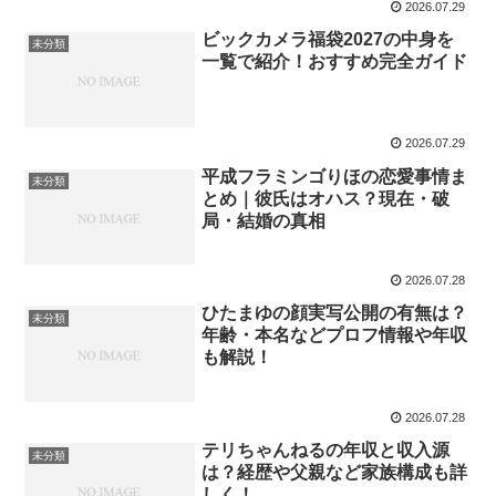
2026.07.29
ビックカメラ福袋2027の中身を
未分類
一覧で紹介！おすすめ完全ガイド
2026.07.29
平成フラミンゴりほの恋愛事情ま
未分類
とめ｜彼氏はオハス？現在・破
局・結婚の真相
2026.07.28
ひたまゆの顔実写公開の有無は？
未分類
年齢・本名などプロフ情報や年収
も解説！
2026.07.28
テリちゃんねるの年収と収入源
未分類
は？経歴や父親など家族構成も詳
しく！