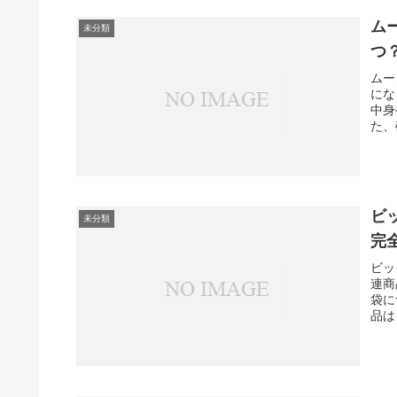
ム
未分類
つ
ムー
にな
中身
た、
ビ
未分類
完
ビッ
連商
袋に
品は